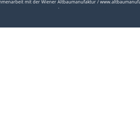
mmenarbeit mit der Wiener Altbaumanufaktur / www.altbaumanufa
Impressum
·
Datenschutzerklärung